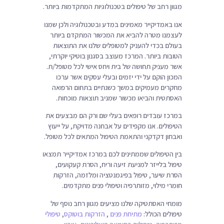
מגוון רחב של טיפולים בטכנולוגיות המתקדמות ביותר.
ניגודיות כהה
brightness_low
הוסף קו תחתון לקישורים
אנו באמדיקייר מאמינים במדע ובטכנולוגיה ולכן שמנו
format_underlined
לעצמנו מטרה להביא את המכשור המתקדם ביותר
סמן קישורים
font_download
בעולם בכדי להעניק למטופלים שלנו את התוצאות
הטובות ביותר. המרכז מעוצב בסגנון בוטיקי יוקרתי,
ל
cached
אשר מעניק תחושה של בית ויחס אישי לכל מטופל/ת.
א
המכון הוקם על ידי יזמים ובעלי עסקים אשר ערכו
פ
מחקרים מעמיקים במשך כשנתיים בתחום הרפואה
ס
האסתטית והביאו מכשור שמניב תוצאות מוכחות.
א
ת
במרכז עובדים רופאים בעלי שם ורק הם מבצעים את
כ
הטיפולים. אנו מקפידים על אבחנה מדויקת, על ייעוץ
ל
ואבחון דקדקני והתאמת הטיפול המתאים לכל מטופל.
ה
בין הטיפולים שממתינים לכם במרכז אמדיקייר תמצאו
א
טיפול בלייזר למניעת זיעה וריח, הסרת קעקועים,
פ
הסרת שיער, טיפול בפיגמנטציה ומלזמה, הזרקות
ש
חומרי מילוי, מזותרפיה וטיפולי פנים מתקדמים.
ר
ו
מומחי האסתטיקה שלנו מציעים מגוון רחב נוסף של
י
טיפולים הכולל:
מתיחת פנים
,
הזרקות בוטוקס
,
טיפולי
ו