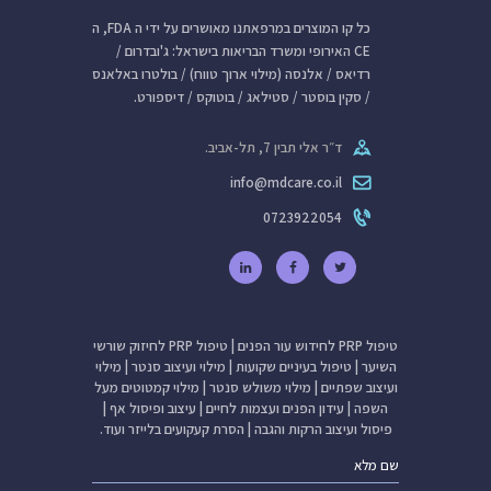
כל קו המוצרים במרפאתנו מאושרים על ידי ה FDA, ה
CE האירופי ומשרד הבריאות בישראל: ג'ובדרום /
רדיאס / אלנסה (מילוי ארוך טווח) / בולטרו באלאנס
/ סקין בוסטר / סטילאג / בוטוקס / דיספורט.
ד״ר אלי תבין 7, תל-אביב.
info@mdcare.co.il
0723922054
טיפול PRP לחידוש עור הפנים
|
טיפול PRP לחיזוק שורשי
השיער
|
טיפול בעיניים שקועות
|
מילוי ועיצוב סנטר
|
מילוי
ועיצוב שפתיים
|
מילוי משולש סנטר
|
מילוי קמטוטים מעל
השפה
|
עידון הפנים ועצמות לחיים
|
עיצוב ופיסול אף
|
פיסול ועיצוב הרקות והגבה
|
הסרת קעקועים בלייזר
ועוד.