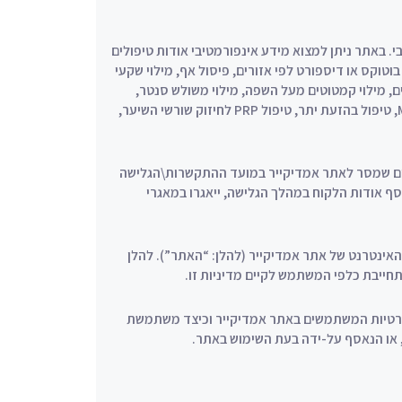
. באתר ניתן למצוא מידע אינפורמטיבי אודות טיפולים
טוקס או דיספורט לפי אזורים, פיסול אף, מילוי שקעי
יים, מילוי קמטוטים מעל השפה, מילוי משולש סנטר,
מילוי ועיצוב סנטר, פיסול ועיצוב קו לסת, חוטים MINT, טיפול בהזעת יתר, טיפול PRP לחיזוק שורשי השיער,
ים שמסר לאתר אמדיקייר במועד ההתקשרות\הגלישה
ף אודות הלקוח במהלך הגלישה, ייאגרו במאגרי
ינטרנט של אתר אמדיקייר (להלן: “האתר”). להלן
חייבת כלפי המשתמש לקיים מדיניות זו.
פרטיות המשתמשים באתר אמדיקייר וכיצד משתמשת
או הנאסף על-ידה בעת השימוש באתר.