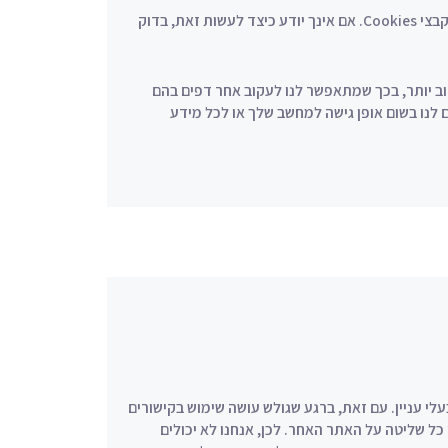
דפדפנים מודרניים כוללים אפשרות להימנע מקבלת קבצי Cookies. אם אינך יודע כיצד לעשות זאת, בדוק
 לספק לך אתר טוב יותר, בכך שמתאפשר לנו לעקוב אחר דפים בהם
ע. קבצי Cookies לא מאפשרים לנו בשום אופן גישה למחשב שלך או לכל מידע
לי עניין. עם זאת, ברגע שגולש עושה שימוש בקישורים
 כל שליטה על האתר האחר. לכן, אנחנו לא יכולים