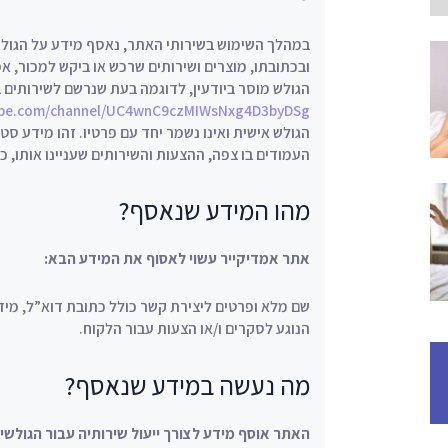
במהלך השימוש בשירותי האתר, נאסף מידע על הגולש
ובכתובתו, מוצרים ושירותים שרכש או ביקש למכור, א
הגולש מוסר ביודעין, לדוגמה בעת שנרשם לשירותים בא
ube.com/channel/UC4wnC9czMIWsNxg4D3byDSg
הגולש אישית ואינו נשמר יחד עם פרטיו. זהו מידע ס
העמודים בו צפה, ההצעות והשירותים שעניינו אותו, כתובת האינטרנט 
מהו המידע שנאסף?
אתר אמדיקייר עשוי לאסוף את המידע הבא:
שם מלא ופרטים ליצירת קשר כולל כתובת דוא”ל, מידע
הנוגע לסקרים ו/או הצעות עבור הלקוח.
מה נעשה במידע שנאסף?
האתר אוסף מידע לצורך ייעול שירותיה עבור הגולש