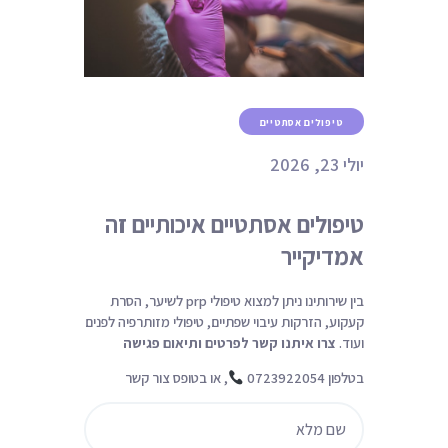
ניגודיות כהה
brightness_low
הוסף קו תחתון לקישורים
format_underlined
סמן קישורים
font_download
ל
טיפולים אסתטיים
cached
א
יולי 23, 2026
פ
ס
א
טיפולים אסתטיים איכותיים זה
ת
אמדיקייר
כ
ל
ה
בין שירותינו ניתן למצוא טיפולי prp לשיער, הסרת
א
קעקוע, הזרקות עיבוי שפתיים, טיפולי מזותרפיה לפנים
פ
ועוד.
צרו איתנו קשר לפרטים ותיאום פגישה
ש
ר
בטלפון 0723922054
, או בטופס צור קשר
ו
י
ו