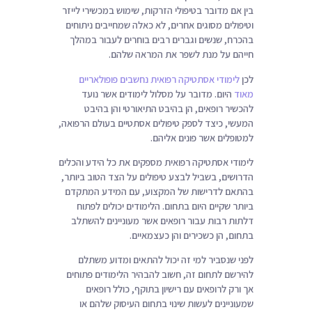
בין אם מדובר בטיפולי הזרקות, שימוש במכשירי לייזר
וטיפולים מסוגים אחרים, לא כאלה שמחייבים ניתוחים
בהכרח, שנשים וגברים רבים בוחרים לעבור במהלך
חייהם על מנת לשפר את המראה שלהם.
לכן
לימודי אסתטיקה רפואית נחשבים פופולאריים
מאוד
היום. מדובר על מסלול לימודים אשר נועד
להכשיר רופאים, הן בהיבט התיאורטי והן בהיבט
המעשי, כיצד לספק טיפולים אסתטיים בעולם הרפואה,
למטופלים אשר פונים אליהם.
לימודי אסתטיקה רפואית מספקים את כל הידע והכלים
הדרושים, בשביל לבצע טיפולים על הצד הטוב ביותר,
בהתאם לדרישות של המקצוע, עם המידע המתקדם
ביותר שקיים היום בתחום. הלימודים יכולים לפתוח
דלתות רבות עבור רופאים אשר מעוניינים להשתלב
בתחום, הן כשכירים והן כעצמאיים.
לפני שנסביר למי זה יכול להתאים ומדוע משתלם
להירשם לתחום זה, חשוב להבהיר הלימודים פתוחים
אך ורק לרופאים עם רישיון בתוקף, כולל רופאים
שמעוניינים לעשות שינוי בתחום העיסוק שלהם או