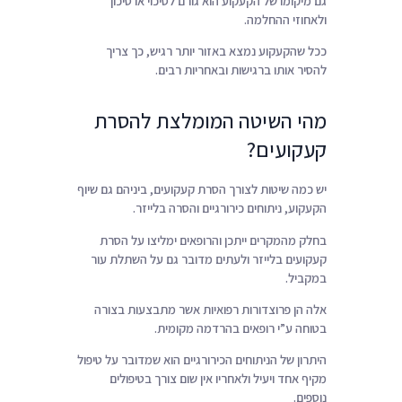
גם מיקומו של הקעקוע הוא גורם לסיכוי או סיכון
ולאחוזי ההחלמה.
ככל שהקעקוע נמצא באזור יותר רגיש, כך צריך
להסיר אותו ברגישות ובאחריות רבים.
מהי השיטה המומלצת להסרת
קעקועים?
יש כמה שיטות לצורך הסרת קעקועים, ביניהם גם שיוף
הקעקוע, ניתוחים כירורגיים והסרה בלייזר.
בחלק מהמקרים ייתכן והרופאים ימליצו על הסרת
קעקועים בלייזר ולעתים מדובר גם על השתלת עור
במקביל.
אלה הן פרוצדורות רפואיות אשר מתבצעות בצורה
בטוחה ע”י רופאים בהרדמה מקומית.
היתרון של הניתוחים הכירורגיים הוא שמדובר על טיפול
מקיף אחד ויעיל ולאחריו אין שום צורך בטיפולים
נוספים.