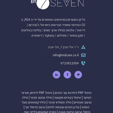
כל קו המוצרים במרפאתנו מאושרים על ידי ה FDA, ה
CE האירופי ומשרד הבריאות בישראל: ג'ובדרום /
רדיאס / אלנסה (מילוי ארוך טווח) / בולטרו באלאנס
/ סקין בוסטר / סטילאג / בוטוקס / דיספורט.
ד״ר אלי תבין 7, תל-אביב.
info@mdcare.co.il
0723922054
טיפול PRP לחידוש עור הפנים
|
טיפול PRP לחיזוק שורשי
השיער
|
טיפול בעיניים שקועות
|
מילוי ועיצוב סנטר
|
מילוי
ועיצוב שפתיים
|
מילוי משולש סנטר
|
מילוי קמטוטים מעל
השפה
|
עידון הפנים ועצמות לחיים
|
עיצוב ופיסול אף
|
פיסול ועיצוב הרקות והגבה
|
הסרת קעקועים בלייזר
ועוד.