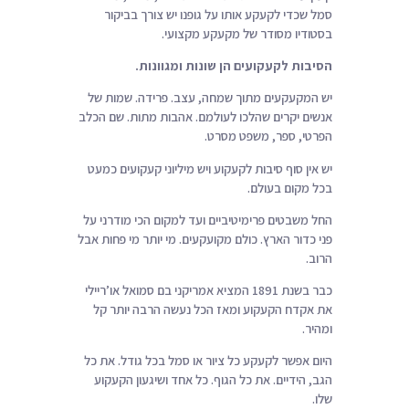
סמל שכדי לקעקע אותו על גופנו יש צורך בביקור
בסטודיו מסודר של מקעקע מקצועי.
הסיבות לקעקועים הן שונות ומגוונות.
יש המקעקעים מתוך שמחה, עצב. פרידה. שמות של
אנשים יקרים שהלכו לעולמם. אהבות מתות. שם הכלב
הפרטי, ספר, משפט מסרט.
יש אין סוף סיבות לקעקוע ויש מיליוני קעקועים כמעט
בכל מקום בעולם.
החל משבטים פרימיטיביים ועד למקום הכי מודרני על
פני כדור הארץ. כולם מקועקעים. מי יותר מי פחות אבל
הרוב.
כבר בשנת 1891 המציא אמריקני בם סמואל או’ריילי
את אקדח הקעקוע ומאז הכל נעשה הרבה יותר קל
ומהיר.
היום אפשר לקעקע כל ציור או סמל בכל גודל. את כל
הגב, הידיים. את כל הגוף. כל אחד ושיגעון הקעקוע
שלו.