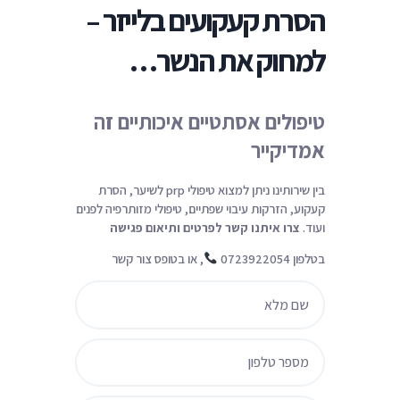
הסרת קעקועים בלייזר –
ניגודיות כהה
brightness_low
הוסף קו תחתון לקישורים
format_underlined
למחוק את הנשר…
סמן קישורים
font_download
ל
cached
טיפולים אסתטיים איכותיים זה
א
אמדיקייר
פ
ס
א
בין שירותינו ניתן למצוא טיפולי prp לשיער, הסרת
ת
קעקוע, הזרקות עיבוי שפתיים, טיפולי מזותרפיה לפנים
כ
ועוד.
צרו איתנו קשר לפרטים ותיאום פגישה
ל
בטלפון 0723922054
, או בטופס צור קשר
ה
א
פ
ש
ר
ו
י
ו