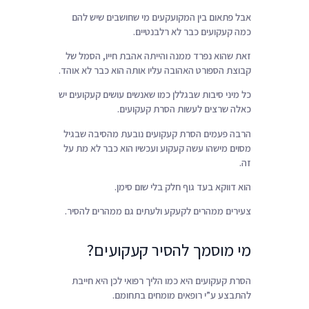
אבל פתאום בין המקועקעים מי שחושבים שיש להם
כמה קעקועים כבר לא רלבנטיים.
זאת שהוא נפרד ממנה והייתה אהבת חייו, הסמל של
קבוצת הספורט האהובה עליו אותה הוא כבר לא אוהד.
כל מיני סיבות שבגללן כמו שאנשים עושים קעקועים יש
כאלה שרצים לעשות הסרת קעקועים.
הרבה פעמים הסרת קעקועים נובעת מהסיבה שבגיל
מסוים מישהו עשה קעקוע ועכשיו הוא כבר לא מת על
זה.
הוא דווקא בעד גוף חלק בלי שום סימן.
צעירים ממהרים לקעקע ולעתים גם ממהרים להסיר.
מי מוסמך להסיר קעקועים?
הסרת קעקועים היא כמו הליך רפואי לכן היא חייבת
להתבצע ע”י רופאים מומחים בתחומם.