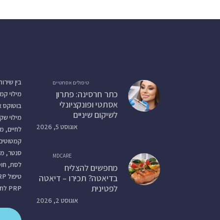
בין שירו
טיפולים אסתטיים
כתר חרסינה: פתרון
מילוי קמ
אסתטי ופונקציונלי
בוטוקס א
לשיקום שיניים
מילוי שקע
אוגוסט 5, 2026
לחיים, מי
קמטוטים
סנטר, מיל
MDCARE
מחפשים להצליח
בדיאטה? תכירו – דיאטה
לפטינית
PRP לחידוש עור הפנים ועוד.
אוגוסט 2, 2026