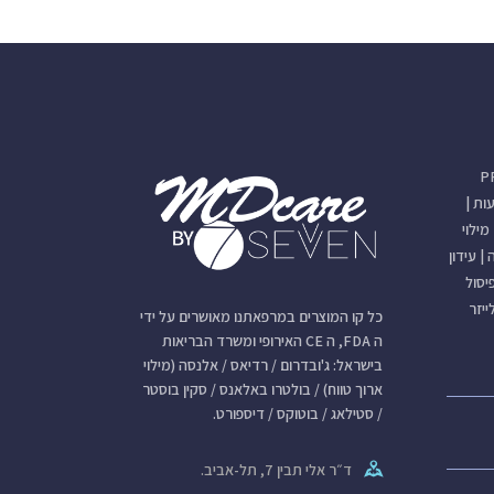
 PRP
עות
|
מילוי
|
עידון
יסול
יזר
כל קו המוצרים במרפאתנו מאושרים על ידי
ה FDA, ה CE האירופי ומשרד הבריאות
בישראל: ג'ובדרום / רדיאס / אלנסה (מילוי
ארוך טווח) / בולטרו באלאנס / סקין בוסטר
/ סטילאג / בוטוקס / דיספורט.
ד״ר אלי תבין 7, תל-אביב.