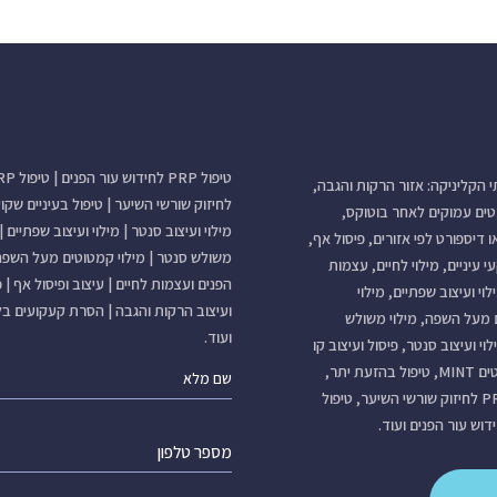
טיפול PRP לחידוש עור הפנים
|
טיפול
תי הקליניקה: אזור הרקות והגבה,
לחיזוק שורשי השיער
|
טיפול בעיניים שקו
טים עמוקים לאחר בוטוקס,
מילוי ועיצוב סנטר
|
מילוי ועיצוב שפתיים
|
ו דיספורט לפי אזורים, פיסול אף,
משולש סנטר
|
מילוי קמטוטים מעל השפה
י עיניים, מילוי לחיים, עצמות
הפנים ועצמות לחיים
|
עיצוב ופיסול אף
|
פ
לוי ועיצוב שפתיים, מילוי
ועיצוב הרקות והגבה
|
הסרת קעקועים בלי
 מעל השפה, מילוי משולש
ועוד.
וי ועיצוב סנטר, פיסול ועיצוב קו
לסת, חוטים MINT, טיפול בהזעת יתר,
טיפול PRP לחיזוק שורשי השיער, טיפול