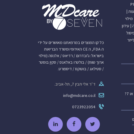
 PRP
עות
|
מילוי
|
עידון
יסול
יזר
כל קו המוצרים במרפאתנו מאושרים על ידי
ה FDA, ה CE האירופי ומשרד הבריאות
בישראל: ג'ובדרום / רדיאס / אלנסה (מילוי
ארוך טווח) / בולטרו באלאנס / סקין בוסטר
/ סטילאג / בוטוקס / דיספורט.
ד״ר אלי תבין 7, תל-אביב.
info@mdcare.co.il
0723922054