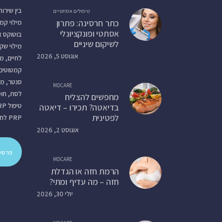
בין שירו
טיפולים אסתטיים
כתר חרסינה: פתרון
מילוי קמ
אסתטי ופונקציונלי
בוטוקס א
לשיקום שיניים
מילוי שקע
אוגוסט 5, 2026
לחיים, מי
קמטוטים
סנטר, מיל
MDCARE
מחפשים להצליח
בדיאטה? תכירו – דיאטה
לפטינית
PRP לחידוש עור הפנים ועוד.
אוגוסט 2, 2026
פרטים
MDCARE
הרמת חזה או הגדלת
חזה – מה עדיף ומתי?
יולי 30, 2026