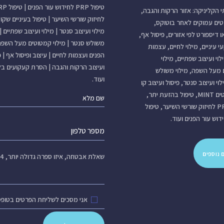
טיפול PRP לחידוש עור הפנים
|
טיפול
תי הקליניקה: אזור הרקות והגבה,
לחיזוק שורשי השיער
|
טיפול בעיניים שקו
טים עמוקים לאחר בוטוקס,
מילוי ועיצוב סנטר
|
מילוי ועיצוב שפתיים
|
ו דיספורט לפי אזורים, פיסול אף,
משולש סנטר
|
מילוי קמטוטים מעל השפה
י עיניים, מילוי לחיים, עצמות
הפנים ועצמות לחיים
|
עיצוב ופיסול אף
|
פ
לוי ועיצוב שפתיים, מילוי
ועיצוב הרקות והגבה
|
הסרת קעקועים בלי
 מעל השפה, מילוי משולש
ועוד.
וי ועיצוב סנטר, פיסול ועיצוב קו
לסת, חוטים MINT, טיפול בהזעת יתר,
טיפול PRP לחיזוק שורשי השיער, טיפול
 נוספים
שאלת אבטחה,
איזו ספרה גדולה יותר, 4 או 7?
אני מסכים לשליחת הפרטים בטופס