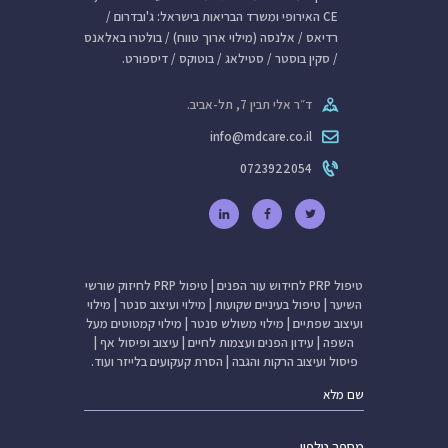
CE האירופי ומשרד הבריאות בישראל: ג'ובדרום /
רדיאס / אלנסה (מילוי ארוך טווח) / בולטרו באלאנס
/ סקין בוסטר / סטילאג / בוטוקס / דיספורט.
ד״ר אלי תבין 7, תל-אביב.
info@mdcare.co.il
0723922054
טיפול PRP לחידוש עור הפנים
|
טיפול PRP לחיזוק שורשי
השיער
|
טיפול בעיניים שקועות
|
מילוי ועיצוב סנטר
|
מילוי
ועיצוב שפתיים
|
מילוי משולש סנטר
|
מילוי קמטוטים מעל
השפה
|
עידון הפנים ועצמות לחיים
|
עיצוב ופיסול אף
|
פיסול ועיצוב הרקות והגבה
|
הסרת קעקועים בלייזר
ועוד.