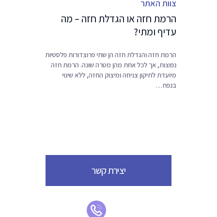
צוות האתר
ניגודיות כהה
brightness_low
הרמת חזה או הגדלת חזה – מה
הוסף קו תחתון לקישורים
format_underlined
עדיף ומתי?
סמן קישורים
font_download
הרמת חזה והגדלת חזה הן שתי פרוצדורות פלסטיות
ל
cached
נפוצות, אך לכל אחת מהן מטרה שונה. הרמת חזה
א
מיועדת לתיקון צניחה ומיצוק החזה, ללא שינוי
פ
בנפח…
ס
א
ת
כ
ל
ה
א
פ
יצירת קשר
ש
ר
ו
י
ו