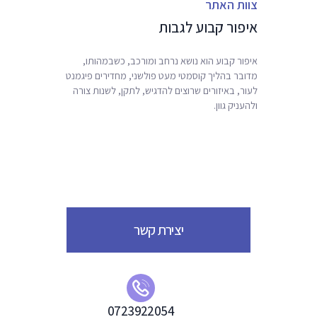
צוות האתר
ניגודיות כהה
brightness_low
איפור קבוע לגבות
הוסף קו תחתון לקישורים
format_underlined
סמן קישורים
font_download
איפור קבוע הוא נושא נרחב ומורכב, כשבמהותו,
מדובר בהליך קוסמטי מעט פולשני, מחדירים פיגמנט
ל
cached
לעור,
באיזורים שרוצים להדגיש, לתקן, לשנות צורה
א
ולהעניק גוון.
פ
ס
א
ת
כ
ל
ה
א
יצירת קשר
פ
ש
ר
ו
י
0723922054
ו