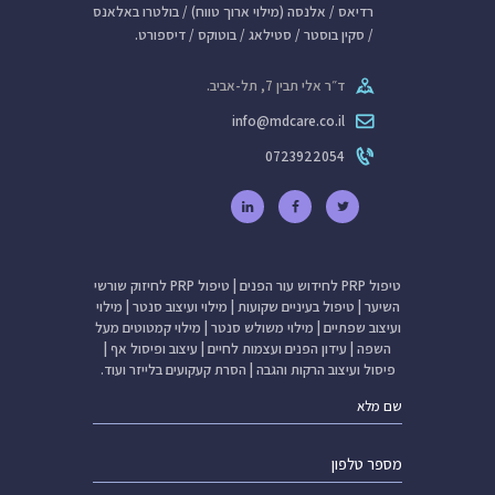
רדיאס / אלנסה (מילוי ארוך טווח) / בולטרו באלאנס
/ סקין בוסטר / סטילאג / בוטוקס / דיספורט.
ד״ר אלי תבין 7, תל-אביב.
info@mdcare.co.il
0723922054
טיפול PRP לחידוש עור הפנים
|
טיפול PRP לחיזוק שורשי
השיער
|
טיפול בעיניים שקועות
|
מילוי ועיצוב סנטר
|
מילוי
ועיצוב שפתיים
|
מילוי משולש סנטר
|
מילוי קמטוטים מעל
השפה
|
עידון הפנים ועצמות לחיים
|
עיצוב ופיסול אף
|
פיסול ועיצוב הרקות והגבה
|
הסרת קעקועים בלייזר
ועוד.