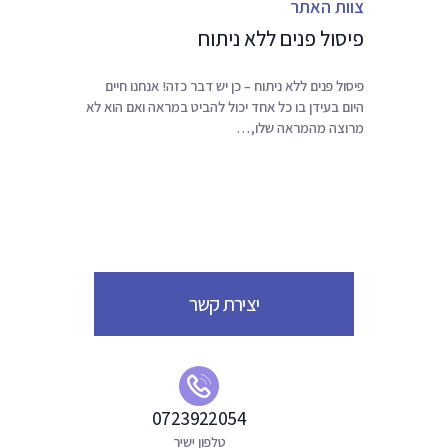
צוות האתר
ניגודיות כהה
brightness_low
פיסול פנים ללא ניתוח
הוסף קו תחתון לקישורים
format_underlined
סמן קישורים
font_download
פיסול פנים ללא ניתוח – כן יש דבר כזה! אנחנו חיים
היום בעידן בו כל אחד יכול להביט במראה ואם הוא לא
ל
cached
מרוצה מהמראה שלו,…
א
פ
ס
א
ת
כ
ל
ה
יצירת קשר
א
פ
ש
ר
ו
0723922054
י
ו
טלפון ישיר