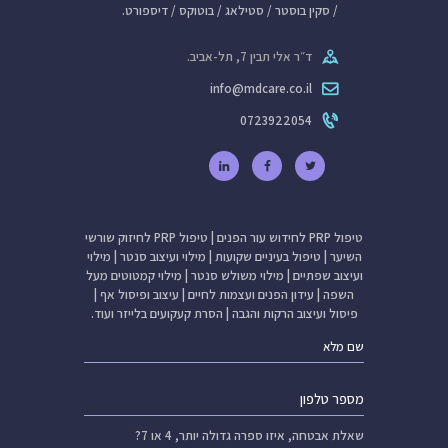
/ סקין בוסטר / סטילאג / בוטוקס / דיספורט.
ד״ר אלי תבין 7, תל-אביב.
info@mdcare.co.il
0723922054
טיפול PRP לחידוש עור הפנים
|
טיפול PRP לחיזוק שורשי
השיער
|
טיפול בעיניים שקועות
|
מילוי ועיצוב סנטר
|
מילוי
ועיצוב שפתיים
|
מילוי משולש סנטר
|
מילוי קמטוטים מעל
השפה
|
עידון הפנים ועצמות לחיים
|
עיצוב ופיסול אף
|
פיסול ועיצוב הרקות והגבה
|
הסרת קעקועים בלייזר
ועוד.
שאלת אבטחה,
איזו ספרה גדולה יותר, 4 או 7?