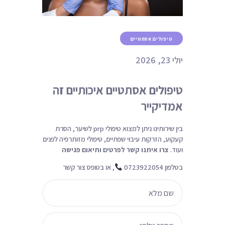
ניגודיות כהה
brightness_low
הוסף קו תחתון לקישורים
format_underlined
טיפולים אסתטיים
סמן קישורים
font_download
יולי 23, 2026
ל
cached
א
פ
טיפולים אסתטיים איכותיים זה
ס
אמדיקייר
א
ת
כ
בין שירותינו ניתן למצוא טיפולי prp לשיער, הסרת
ל
קעקוע, הזרקות עיבוי שפתיים, טיפולי מזותרפיה לפנים
ה
ועוד.
צרו איתנו קשר לפרטים ותיאום פגישה
א
בטלפון 0723922054
, או בטופס צור קשר
פ
ש
ר
ו
י
ו