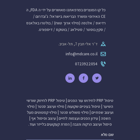
כל קו המוצרים במרפאתנו מאושרים על ידי ה FDA, ה
CE האירופי ומשרד הבריאות בישראל: ג'ובדרום /
רדיאס / אלנסה (מילוי ארוך טווח) / בולטרו באלאנס
/ סקין בוסטר / סטילאג / בוטוקס / דיספורט.
ד״ר אלי תבין 7, תל-אביב.
info@mdcare.co.il
0723922054
טיפול PRP לחידוש עור הפנים
|
טיפול PRP לחיזוק שורשי
השיער
|
טיפול בעיניים שקועות
|
מילוי ועיצוב סנטר
|
מילוי
ועיצוב שפתיים
|
מילוי משולש סנטר
|
מילוי קמטוטים מעל
השפה
|
עידון הפנים ועצמות לחיים
|
עיצוב ופיסול אף
|
פיסול ועיצוב הרקות והגבה
|
הסרת קעקועים בלייזר
ועוד.