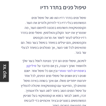
טיפול פנים בתדר רדיו
טיפול פנים בתדר רדיו הוא סוג של טיפול פנים
המשתמש בגלי רדיו כדי להידוק ולהרים את העור.
הקוסמטיקאית תשתמש במכונה לחימום העור, מה
שממריץ את ייצור הקולגן והאלסטין. טיפולי פנים בתדר
רדיו יכולים לעזור לשפר את מראה הקמטים
והקמטוטים, והם יעילים במיוחד בטיפול בעור נפול. הם
מתאימים לכל סוגי העור, אך מומלצים במיוחד לבעלי
עור בוגר.
לסיכום, טיפולי פנים הם דרך מצוינת לטפל בעור שלך
ולהשאיר אותך רעננה, בין אם מדובר על
סיליקון
צור קשר
בשפתיים לפני ואחרי
ובין אם כל טיפול אחר. ישנם
סוגים רבים ושונים של טיפולי פנים זמינים, לכל אחד
יתרונות ייחודיים משלו. אם אינך בטוחה באיזה טיפול
מתאים לך, התייעצי עם קוסמטיקאית שיכולה להמליץ
על טיפול הפנים הטוב ביותר לסוג העור ולדאגותיך.
זכרו, חשוב לבחור בספא או קוסמטיקאי בעל מוניטין
המשתמשים במוצרים ובציוד איכותיים כדי להבטיח
את התוצאות הטובות ביותר.