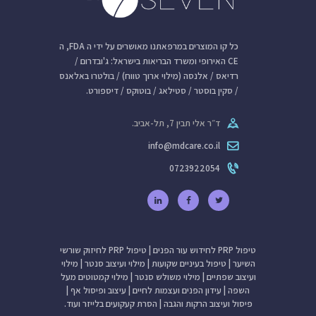
כל קו המוצרים במרפאתנו מאושרים על ידי ה FDA, ה
CE האירופי ומשרד הבריאות בישראל: ג'ובדרום /
רדיאס / אלנסה (מילוי ארוך טווח) / בולטרו באלאנס
/ סקין בוסטר / סטילאג / בוטוקס / דיספורט.
ד״ר אלי תבין 7, תל-אביב.
info@mdcare.co.il
0723922054
טיפול PRP לחידוש עור הפנים
|
טיפול PRP לחיזוק שורשי
השיער
|
טיפול בעיניים שקועות
|
מילוי ועיצוב סנטר
|
מילוי
ועיצוב שפתיים
|
מילוי משולש סנטר
|
מילוי קמטוטים מעל
השפה
|
עידון הפנים ועצמות לחיים
|
עיצוב ופיסול אף
|
פיסול ועיצוב הרקות והגבה
|
הסרת קעקועים בלייזר
ועוד.