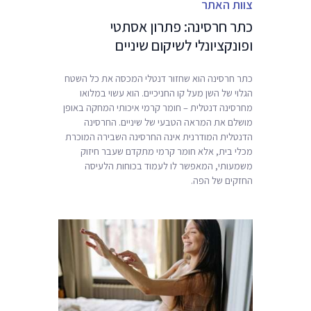
צוות האתר
ניגודיות כהה
brightness_low
כתר חרסינה: פתרון אסתטי
הוסף קו תחתון לקישורים
format_underlined
ופונקציונלי לשיקום שיניים
סמן קישורים
font_download
כתר חרסינה הוא שחזור דנטלי המכסה את כל השטח
ל
cached
הגלוי של השן מעל קו החניכיים. הוא עשוי במלואו
א
מחרסינה דנטלית – חומר קרמי איכותי המחקה באופן
פ
מושלם את המראה הטבעי של שיניים. החרסינה
ס
הדנטלית המודרנית אינה החרסינה השבירה המוכרת
א
מכלי בית, אלא חומר קרמי מתקדם שעבר חיזוק
ת
משמעותי, המאפשר לו לעמוד בכוחות הלעיסה
כ
החזקים של הפה.
ל
ה
א
פ
ש
ר
ו
י
ו